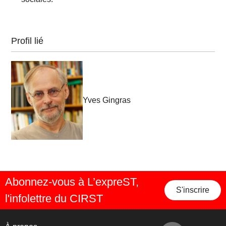
Profil lié
Yves Gingras
Abonnez-vous à L’expreST,
S'inscrire
l'infolettre du CIRST