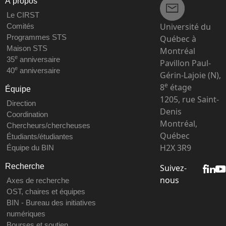
À propos
Le CIRST
Université du
Comités
Programmes STS
Québec à
Maison STS
Montréal
e
35
anniversaire
Pavillon Paul-
e
40
anniversaire
Gérin-Lajoie (N),
e
8
étage
Équipe
1205, rue Saint-
Direction
Denis
Coordination
Montréal,
Chercheurs/chercheuses
Québec
Étudiants/étudiantes
H2X 3R9
Équipe du BIN
Recherche
Suivez-
nous
Axes de recherche
OST, chaires et équipes
BIN - Bureau des initiatives
numériques
Bourses et soutien