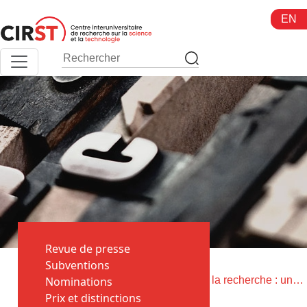
Aller
EN
au
contenu
Revue de presse
Toutes
Subventions
>
>
les
Nominations
Accueil
Financement de la recherche : une liberté académique comme une autre ?
actualités
Prix et distinctions