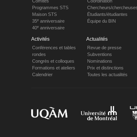
Comités
Coordination
Programmes STS
Chercheurs/chercheuse
Maison STS
Étudiants/étudiantes
e
35
anniversaire
Équipe du BIN
e
40
anniversaire
Activités
Actualités
Conférences et tables
Revue de presse
rondes
Subventions
Congrès et colloques
Nominations
Formations et ateliers
Prix et distinctions
Calendrier
Toutes les actualités