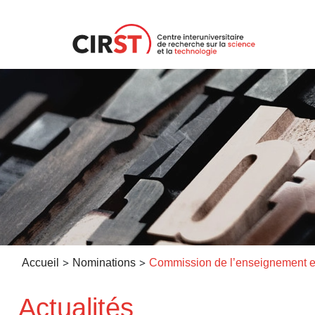
Aller
au
contenu
>
>
Accueil
Nominations
Actualités