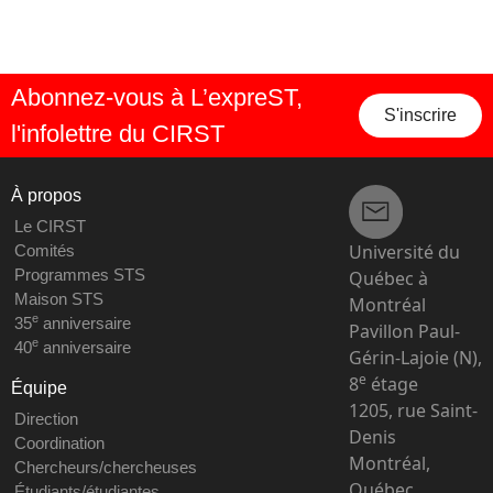
Abonnez-vous à L’expreST,
S'inscrire
l'infolettre du CIRST
À propos
Le CIRST
Université du
Comités
Programmes STS
Québec à
Maison STS
Montréal
e
35
anniversaire
Pavillon Paul-
e
40
anniversaire
Gérin-Lajoie (N),
e
8
étage
Équipe
1205, rue Saint-
Direction
Denis
Coordination
Montréal,
Chercheurs/chercheuses
Québec
Étudiants/étudiantes