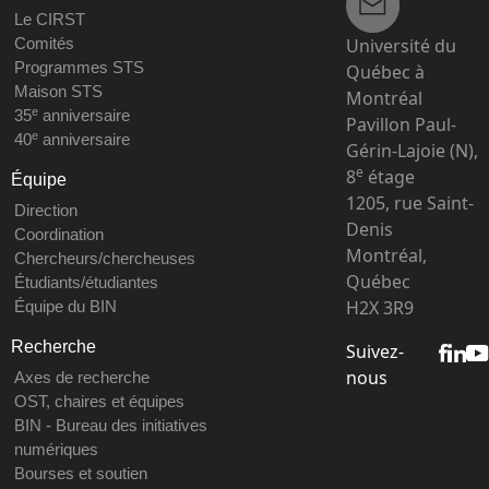
Le CIRST
Université du
Comités
Programmes STS
Québec à
Maison STS
Montréal
e
35
anniversaire
Pavillon Paul-
e
40
anniversaire
Gérin-Lajoie (N),
e
8
étage
Équipe
1205, rue Saint-
Direction
Denis
Coordination
Montréal,
Chercheurs/chercheuses
Québec
Étudiants/étudiantes
H2X 3R9
Équipe du BIN
Recherche
Suivez-
nous
Axes de recherche
OST, chaires et équipes
BIN - Bureau des initiatives
numériques
Bourses et soutien