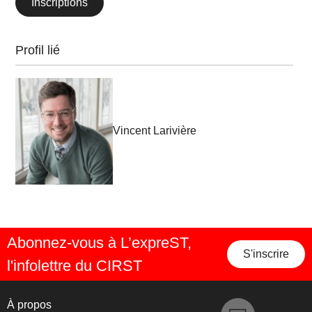
Inscriptions
Profil lié
Vincent Larivière
Abonnez-vous à L’expreST,
S'inscrire
l'infolettre du CIRST
À propos