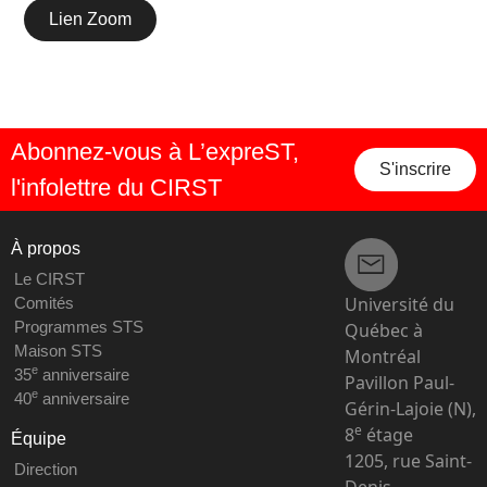
Lien Zoom
Abonnez-vous à L’expreST,
S'inscrire
l'infolettre du CIRST
À propos
Le CIRST
Université du
Comités
Programmes STS
Québec à
Maison STS
Montréal
e
35
anniversaire
Pavillon Paul-
e
40
anniversaire
Gérin-Lajoie (N),
e
8
étage
Équipe
1205, rue Saint-
Direction