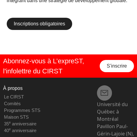
intégrant dans une stratégie de développement globale.
Inscriptions obligatoires
Abonnez-vous à L’expreST,
S'inscrire
l'infolettre du CIRST
À propos
Le CIRST
Université du
Comités
Programmes STS
Québec à
Maison STS
Montréal
e
35
anniversaire
Pavillon Paul-
e
40
anniversaire
Gérin-Lajoie (N),