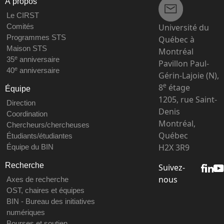
À propos
Le CIRST
Université du
Comités
Programmes STS
Québec à
Maison STS
Montréal
e
35
anniversaire
Pavillon Paul-
e
40
anniversaire
Gérin-Lajoie (N),
e
8
étage
Équipe
1205, rue Saint-
Direction
Denis
Coordination
Montréal,
Chercheurs/chercheuses
Québec
Étudiants/étudiantes
H2X 3R9
Équipe du BIN
Recherche
Suivez-
nous
Axes de recherche
OST, chaires et équipes
BIN - Bureau des initiatives
numériques
Bourses et soutien