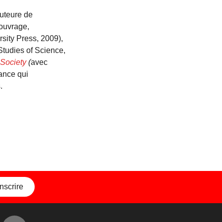
auteure de
 ouvrage,
sity Press, 2009),
 Studies of Science,
 Society
(
avec
ance qui
.
inscrire