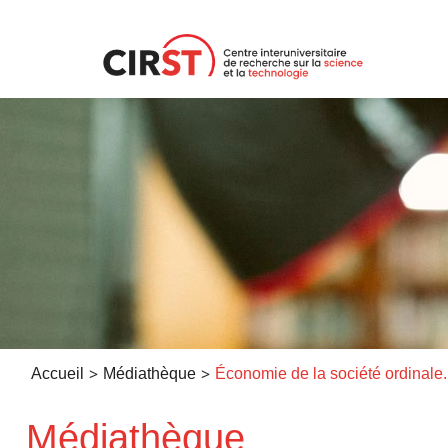
Aller
au
contenu
>
>
Accueil
Médiathèque
Médiathèque