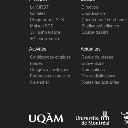
Le CIRST
Direction
Comités
Coordination
Programmes STS
Chercheurs/chercheuse
Maison STS
Étudiants/étudiantes
e
35
anniversaire
Équipe du BIN
e
40
anniversaire
Activités
Actualités
Conférences et tables
Revue de presse
rondes
Subventions
Congrès et colloques
Nominations
Formations et ateliers
Prix et distinctions
Calendrier
Toutes les actualités