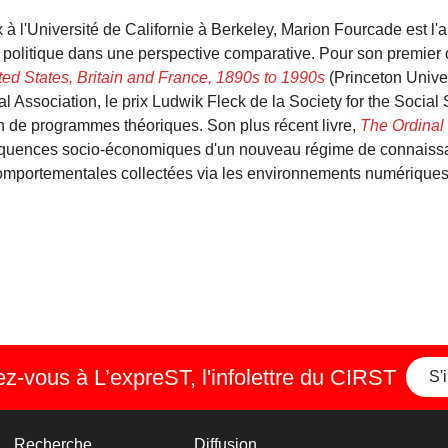
 à l'Université de Californie à Berkeley, Marion Fourcade est l'
a politique dans une perspective comparative. Pour son premier
ted States, Britain and France, 1890s to 1990s
(Princeton Univer
al Association, le prix Ludwik Fleck de la Society for the Social
ion de programmes théoriques. Son plus récent livre,
The Ordinal
nséquences socio-économiques d'un nouveau régime de connaiss
comportementales collectées via les environnements numériques
-vous à L’expreST, l'infolettre du CIRST
S'
Recherche
Diffusion