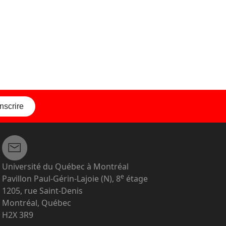
inscrire
Université du Québec à Montréal
e
Pavillon Paul-Gérin-Lajoie (N), 8
étage
1205, rue Saint-Denis
Montréal, Québec
H2X 3R9