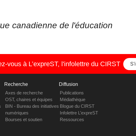
ue canadienne de l'éducation
-vous à L’expreST, l'infolettre du CIRST
S'
Recherche
Diffusion
Axes de recherche
Publications
OST, chaires et équipes
Médiathèque
s
BIN - Bureau des initiatives
Blogue du CIRST
numériques
Infolettre L’expreST
Bourses et soutien
Ressources