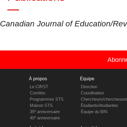
Canadian Journal of Education/Rev
Abonnez
À propos
Équipe
Le CIRST
Direction
Comités
Coordination
Programmes STS
Chercheurs/chercheuse
Maison STS
Étudiants/étudiantes
e
35
anniversaire
Équipe du BIN
e
40
anniversaire