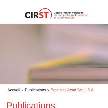
Aller
au
contenu
>
>
Accueil
Publications
Proc Natl Acad Sci U S A
Publications