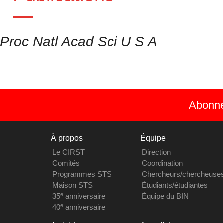
Proc Natl Acad Sci U S A
Abonnez
À propos
Équipe
Le CIRST
Direction
Comités
Coordination
Programmes STS
Chercheurs/chercheuse
Maison STS
Étudiants/étudiantes
e
35
anniversaire
Équipe du BIN
e
40
anniversaire