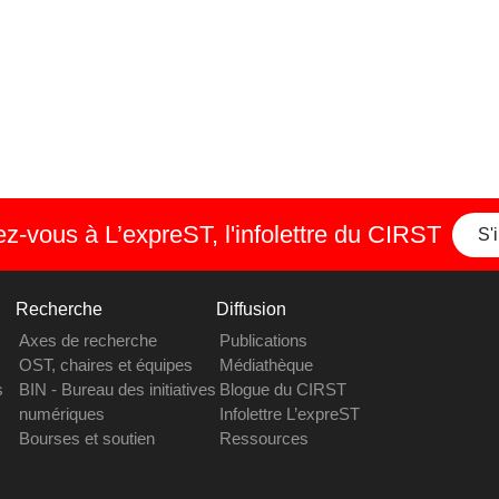
-vous à L’expreST, l'infolettre du CIRST
S'
Recherche
Diffusion
Axes de recherche
Publications
OST, chaires et équipes
Médiathèque
s
BIN - Bureau des initiatives
Blogue du CIRST
numériques
Infolettre L’expreST
Bourses et soutien
Ressources