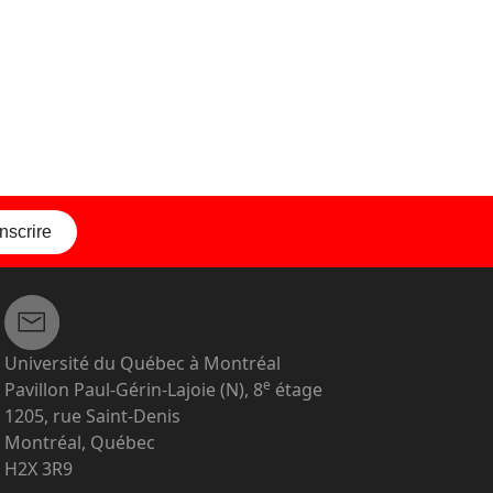
inscrire
Université du Québec à Montréal
e
Pavillon Paul-Gérin-Lajoie (N), 8
étage
1205, rue Saint-Denis
Montréal, Québec
H2X 3R9