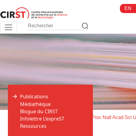
Aller
EN
au
contenu
Publications
Médiathèque
Blogue du CIRST
>
>
Accueil
Publications
Infolettre L’expreST
Ressources