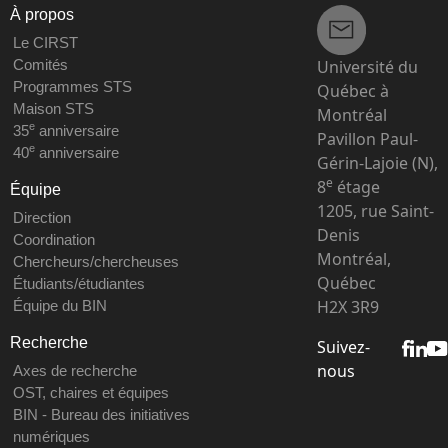
À propos
Le CIRST
Université du
Comités
Programmes STS
Québec à
Maison STS
Montréal
e
35
anniversaire
Pavillon Paul-
e
40
anniversaire
Gérin-Lajoie (N),
e
8
étage
Équipe
1205, rue Saint-
Direction
Denis
Coordination
Montréal,
Chercheurs/chercheuses
Québec
Étudiants/étudiantes
H2X 3R9
Équipe du BIN
Recherche
Suivez-
nous
Axes de recherche
OST, chaires et équipes
BIN - Bureau des initiatives
numériques