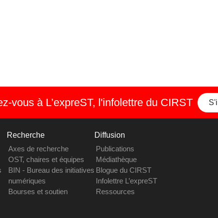
-vous à L’expreST, l'infolettre du CIRST
S'
Recherche
Diffusion
Axes de recherche
Publications
OST, chaires et équipes
Médiathèque
s
BIN - Bureau des initiatives
Blogue du CIRST
numériques
Infolettre L’expreST
Bourses et soutien
Ressources