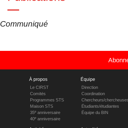
Communiqué
Abonnez
À propos
Équipe
Le CIRST
Direction
Comités
Coordination
Programmes STS
Chercheurs/chercheuse
Maison STS
Étudiants/étudiantes
e
35
anniversaire
Équipe du BIN
e
40
anniversaire