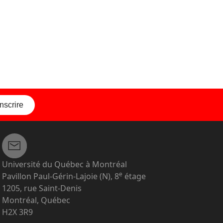
inscrire
Université du Québec à Montréal
e
Pavillon Paul-Gérin-Lajoie (N), 8
étage
1205, rue Saint-Denis
Montréal, Québec
H2X 3R9