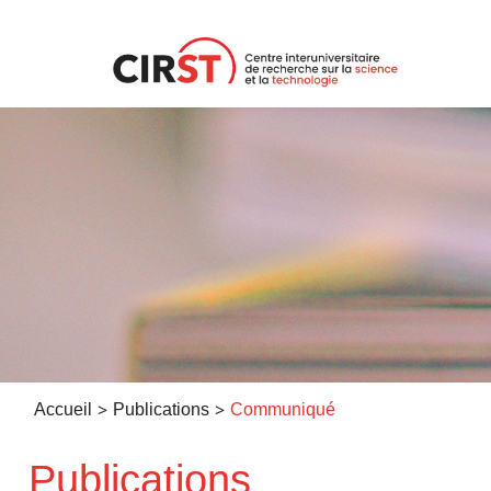
Aller
au
contenu
>
>
Accueil
Publications
Communiqué
Publications