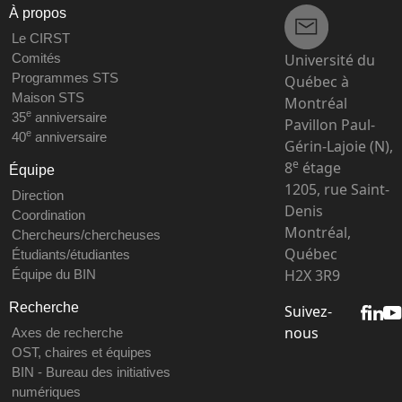
À propos
Le CIRST
Université du
Comités
Programmes STS
Québec à
Maison STS
Montréal
e
35
anniversaire
Pavillon Paul-
e
40
anniversaire
Gérin-Lajoie (N),
e
8
étage
Équipe
1205, rue Saint-
Direction
Denis
Coordination
Montréal,
Chercheurs/chercheuses
Québec
Étudiants/étudiantes
H2X 3R9
Équipe du BIN
Recherche
Suivez-
nous
Axes de recherche
OST, chaires et équipes
BIN - Bureau des initiatives
numériques