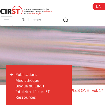
Aller
EN
au
contenu
Publications
Médiathèque
Blogue du CIRST
>
>
Accueil
Publications
Infolettre L’expreST
Ressources