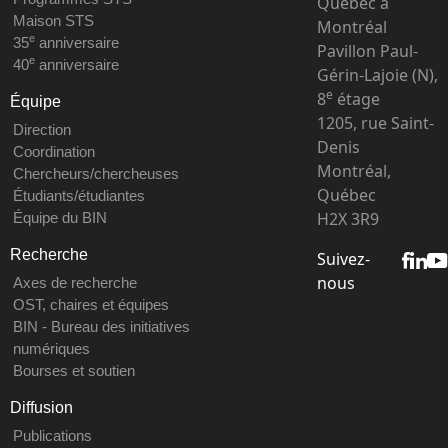
Québec à
Maison STS
Montréal
e
35
anniversaire
Pavillon Paul-
e
40
anniversaire
Gérin-Lajoie (N),
e
8
étage
Équipe
1205, rue Saint-
Direction
Denis
Coordination
Montréal,
Chercheurs/chercheuses
Québec
Étudiants/étudiantes
H2X 3R9
Équipe du BIN
Recherche
Suivez-
nous
Axes de recherche
OST, chaires et équipes
BIN - Bureau des initiatives
numériques
Bourses et soutien
Diffusion
Publications