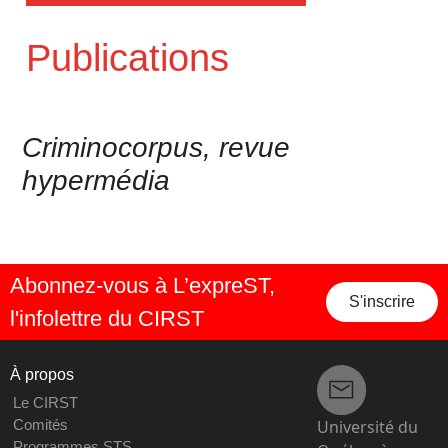
Publications
Criminocorpus, revue
hypermédia
Abonnez-vous à L’expreST,
S'inscrire
l'infolettre du CIRST
À propos
Le CIRST
Université du
Comités
Programmes STS