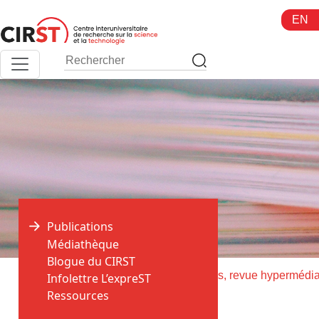
Aller
EN
au
contenu
Publications
Médiathèque
Blogue du CIRST
>
>
Accueil
Publications
Criminocorpus, revue hypermédi
Infolettre L’expreST
Ressources