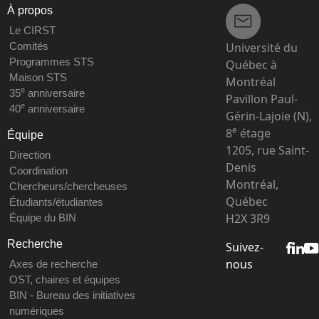
À propos
Le CIRST
Université du
Comités
Programmes STS
Québec à
Maison STS
Montréal
e
35
anniversaire
Pavillon Paul-
e
40
anniversaire
Gérin-Lajoie (N),
e
8
étage
Équipe
1205, rue Saint-
Direction
Denis
Coordination
Montréal,
Chercheurs/chercheuses
Québec
Étudiants/étudiantes
H2X 3R9
Équipe du BIN
Recherche
Suivez-
nous
Axes de recherche
OST, chaires et équipes
BIN - Bureau des initiatives
numériques