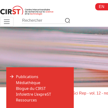
Aller
EN
au
contenu
Publications
Médiathèque
Blogue du CIRST
>
>
Accueil
Publications
Infolettre L’expreST
Ressources