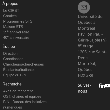
À propos
Le CIRST
Université du
Comités
Programmes STS
Québec à
Maison STS
Montréal
e
35
anniversaire
Pavillon Paul-
e
40
anniversaire
Gérin-Lajoie (N),
e
8
étage
Équipe
1205, rue Saint-
Direction
Denis
Coordination
Montréal,
Chercheurs/chercheuses
Québec
Étudiants/étudiantes
H2X 3R9
Équipe du BIN
Recherche
Suivez-
nous
Axes de recherche
OST, chaires et équipes
BIN - Bureau des initiatives
numériques