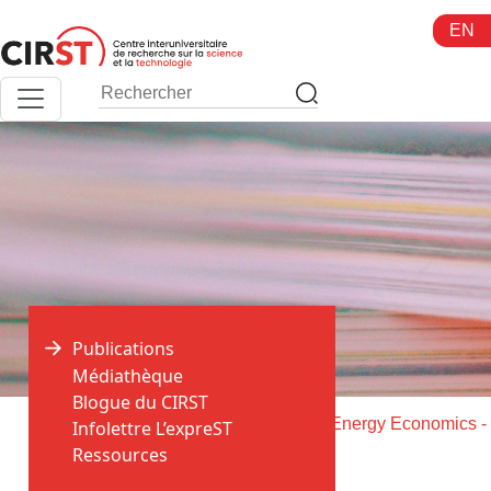
Aller
EN
au
contenu
Publications
Médiathèque
Blogue du CIRST
>
>
Accueil
Publications
Infolettre L’expreST
Ressources