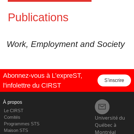
Publications
Work, Employment and Society
Abonnez-vous à L’expreST,
S'inscrire
l'infolettre du CIRST
À propos
Le CIRST
Université du
Comités
Programmes STS
Québec à
Maison STS
Montréal