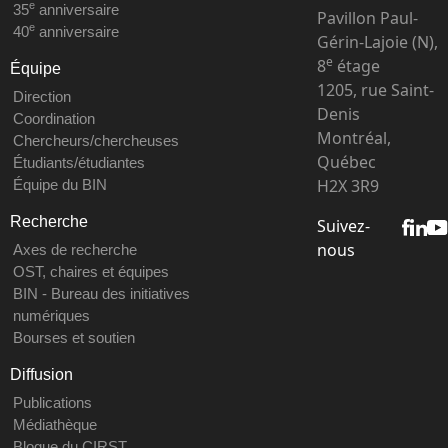
e
35
anniversaire
Pavillon Paul-
e
40
anniversaire
Gérin-Lajoie (N),
e
8
étage
Équipe
1205, rue Saint-
Direction
Denis
Coordination
Montréal,
Chercheurs/chercheuses
Québec
Étudiants/étudiantes
H2X 3R9
Équipe du BIN
Recherche
Suivez-
nous
Axes de recherche
OST, chaires et équipes
BIN - Bureau des initiatives
numériques
Bourses et soutien
Diffusion
Publications
Médiathèque
Blogue du CIRST