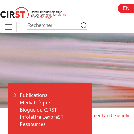
Aller
EN
au
contenu
Publications
Médiathèque
Blogue du CIRST
>
>
Accueil
Publications
Work, Employment and Society
Infolettre L’expreST
Ressources