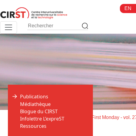
Aller
EN
au
contenu
Publications
Médiathèque
Blogue du CIRST
>
>
Accueil
Publications
Infolettre L’expreST
Ressources