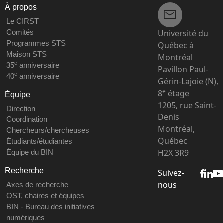
À propos
Le CIRST
Université du
Comités
Programmes STS
Québec à
Maison STS
Montréal
e
35
anniversaire
Pavillon Paul-
e
40
anniversaire
Gérin-Lajoie (N),
e
8
étage
Équipe
1205, rue Saint-
Direction
Denis
Coordination
Montréal,
Chercheurs/chercheuses
Québec
Étudiants/étudiantes
H2X 3R9
Équipe du BIN
Recherche
Suivez-
nous
Axes de recherche
OST, chaires et équipes
BIN - Bureau des initiatives
numériques