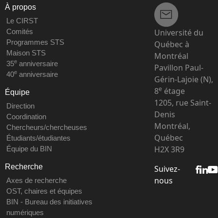
À propos
Le CIRST
Université du
Comités
Programmes STS
Québec à
Maison STS
Montréal
e
35
anniversaire
Pavillon Paul-
e
40
anniversaire
Gérin-Lajoie (N),
e
8
étage
Équipe
1205, rue Saint-
Direction
Denis
Coordination
Montréal,
Chercheurs/chercheuses
Québec
Étudiants/étudiantes
H2X 3R9
Équipe du BIN
Recherche
Suivez-
nous
Axes de recherche
OST, chaires et équipes
BIN - Bureau des initiatives
numériques