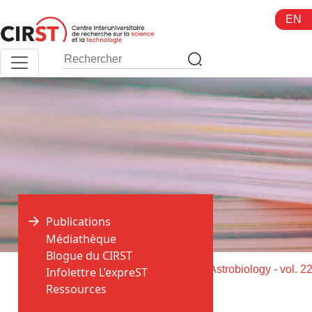
Aller
EN
au
contenu
Publications
Médiathèque
Blogue du CIRST
>
>
Accueil
Publications
Infolettre L’expreST
Ressources