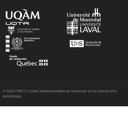
© 2026 CIRST | Centre interuniversitaire de recherche sur la science et la
technologie