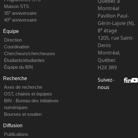
Québec à
Maison STS
Montréal
e
35
anniversaire
Pavillon Paul-
e
40
anniversaire
Gérin-Lajoie (N),
e
8
étage
Équipe
1205, rue Saint-
Direction
Denis
Coordination
Montréal,
Chercheurs/chercheuses
Québec
Étudiants/étudiantes
H2X 3R9
Équipe du BIN
Recherche
Suivez-
nous
Axes de recherche
OST, chaires et équipes
BIN - Bureau des initiatives
numériques
Bourses et soutien
Diffusion
Publications