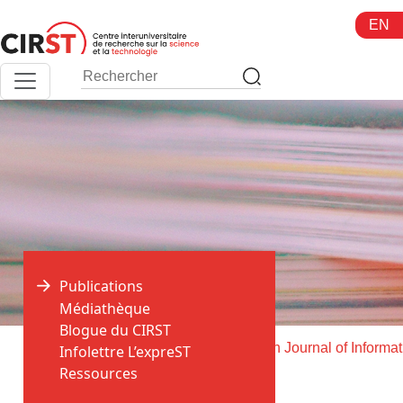
Aller
EN
au
contenu
Publications
Médiathèque
Blogue du CIRST
>
>
Accueil
Publications
Infolettre L’expreST
Ressources