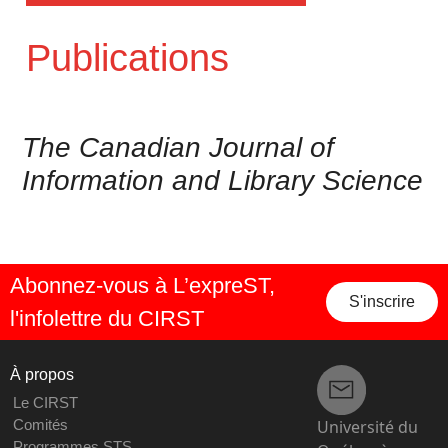
Publications
The Canadian Journal of
Information and Library Science
Abonnez-vous à L’expreST,
S'inscrire
l'infolettre du CIRST
À propos
Le CIRST
Université du
Comités
Programmes STS