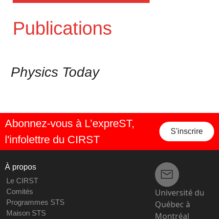
Publications
Physics Today
Abonnez-vous à L’expreST,
S'inscrire
l'infolettre du CIRST
À propos
Le CIRST
Université du
Comités
Programmes STS
Québec à
Maison STS
Montréal