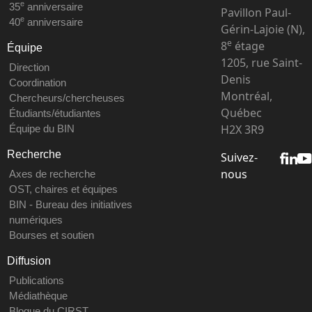
e
35
anniversaire
Pavillon Paul-
e
40
anniversaire
Gérin-Lajoie (N),
e
8
étage
Équipe
1205, rue Saint-
Direction
Denis
Coordination
Montréal,
Chercheurs/chercheuses
Québec
Étudiants/étudiantes
H2X 3R9
Équipe du BIN
Recherche
Suivez-
nous
Axes de recherche
OST, chaires et équipes
BIN - Bureau des initiatives
numériques
Bourses et soutien
Diffusion
Publications
Médiathèque
Blogue du CIRST