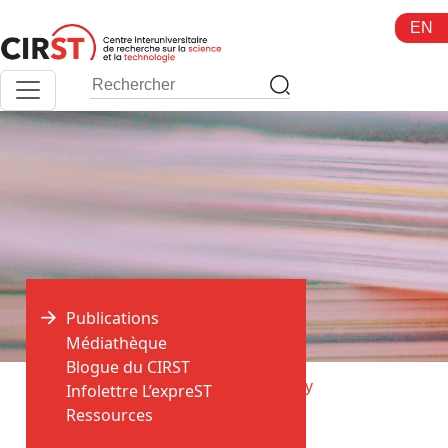
Aller
EN
au
contenu
Publications
Médiathèque
Blogue du CIRST
>
>
Accueil
Publications
Physics Today
Infolettre L’expreST
Ressources