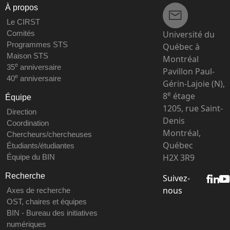
À propos
Le CIRST
Université du
Comités
Programmes STS
Québec à
Maison STS
Montréal
e
35
anniversaire
Pavillon Paul-
e
40
anniversaire
Gérin-Lajoie (N),
e
8
étage
Équipe
1205, rue Saint-
Direction
Denis
Coordination
Montréal,
Chercheurs/chercheuses
Québec
Étudiants/étudiantes
H2X 3R9
Équipe du BIN
Recherche
Suivez-
nous
Axes de recherche
OST, chaires et équipes
BIN - Bureau des initiatives
numériques