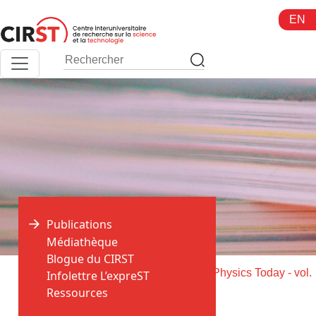
Aller
EN
au
contenu
Publications
Médiathèque
Blogue du CIRST
>
>
Accueil
Publications
Livrai
Infolettre L’expreST
Ressources