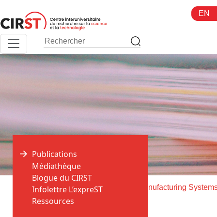
Aller
EN
au
contenu
Publications
Médiathèque
Blogue du CIRST
>
>
Accueil
Publications
Journal of Manufacturing System
Infolettre L’expreST
Ressources