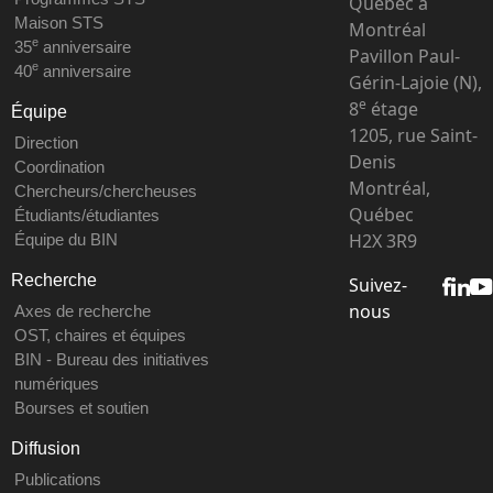
Québec à
Maison STS
Montréal
e
35
anniversaire
Pavillon Paul-
e
40
anniversaire
Gérin-Lajoie (N),
e
8
étage
Équipe
1205, rue Saint-
Direction
Denis
Coordination
Montréal,
Chercheurs/chercheuses
Québec
Étudiants/étudiantes
H2X 3R9
Équipe du BIN
Recherche
Suivez-
nous
Axes de recherche
OST, chaires et équipes
BIN - Bureau des initiatives
numériques
Bourses et soutien
Diffusion
Publications