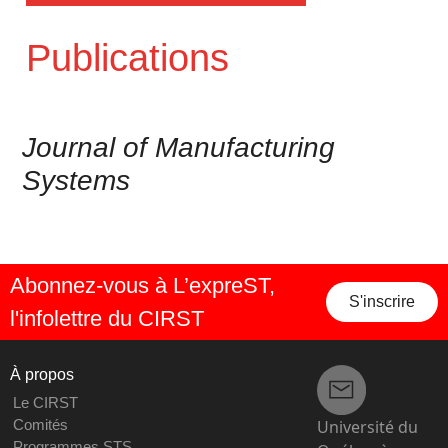
Publications
Journal of Manufacturing
Systems
Abonnez-vous à L’expreST,
S'inscrire
l'infolettre du CIRST
À propos
Le CIRST
Université du
Comités
Programmes STS