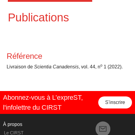
Publications
Référence
o
Livraison de
Scientia Canadensis
, vol. 44, n
1 (2022).
Abonnez-vous à L’expreST,
S'inscrire
l'infolettre du CIRST
À propos
Le CIRST