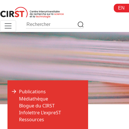
Aller
EN
au
contenu
Publications
Médiathèque
Blogue du CIRST
>
>
Accueil
Publications
Infolettre L’expreST
Ressources