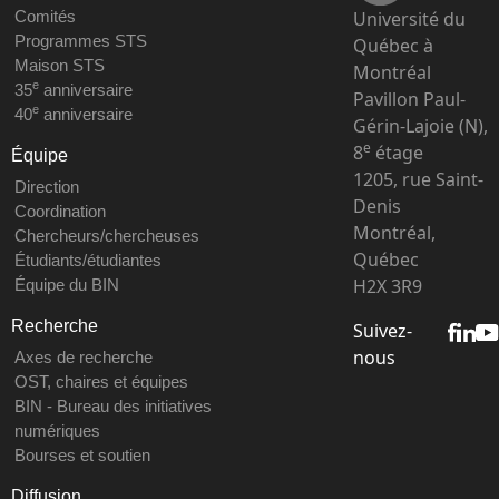
Université du
Comités
Programmes STS
Québec à
Maison STS
Montréal
e
35
anniversaire
Pavillon Paul-
e
40
anniversaire
Gérin-Lajoie (N),
e
8
étage
Équipe
1205, rue Saint-
Direction
Denis
Coordination
Montréal,
Chercheurs/chercheuses
Québec
Étudiants/étudiantes
H2X 3R9
Équipe du BIN
Recherche
Suivez-
nous
Axes de recherche
OST, chaires et équipes
BIN - Bureau des initiatives
numériques
Bourses et soutien
Diffusion