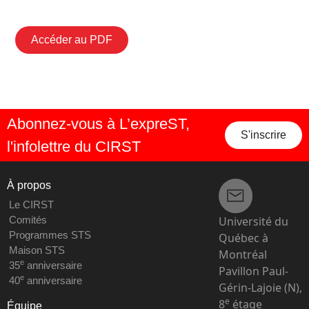
Accéder au PDF
Abonnez-vous à L’expreST,
S'inscrire
l'infolettre du CIRST
À propos
Le CIRST
Université du
Comités
Programmes STS
Québec à
Maison STS
Montréal
e
35
anniversaire
Pavillon Paul-
e
40
anniversaire
Gérin-Lajoie (N),
e
8
étage
Équipe