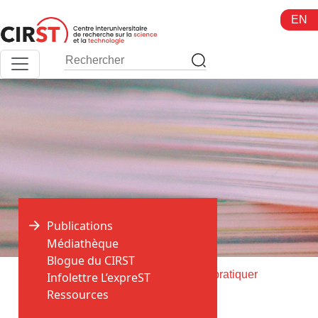
Aller
EN
au
contenu
Publications
Médiathèque
Blogue du CIRST
>
>
Accueil
Publications
Test pour se pratiquer
Infolettre L’expreST
Ressources