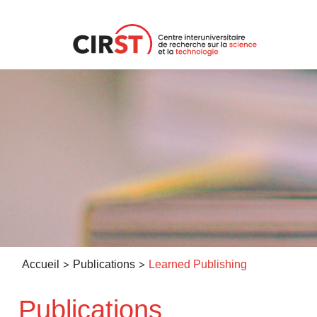
Aller
au
contenu
>
>
Accueil
Publications
Learned Publishing
Publications