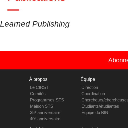
Learned Publishing
Abonnez
À propos
Équipe
Le CIRST
Direction
Comités
Coordination
Programmes STS
Chercheurs/chercheuse
Maison STS
Étudiants/étudiantes
e
35
anniversaire
Équipe du BIN
e
40
anniversaire