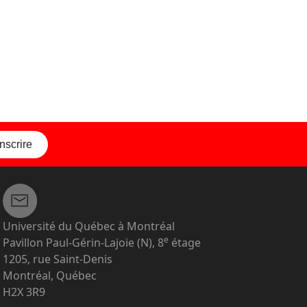
inscrire
Université du Québec à Montréal
e
Pavillon Paul-Gérin-Lajoie (N), 8
étage
1205, rue Saint-Denis
Montréal, Québec
H2X 3R9