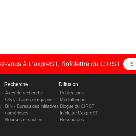
-vous à L’expreST, l'infolettre du CIRST
S'
Recherche
Diffusion
Axes de recherche
Publications
OST, chaires et équipes
Médiathèque
s
BIN - Bureau des initiatives
Blogue du CIRST
numériques
Infolettre L’expreST
Bourses et soutien
Ressources