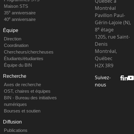
Québec à
Maison STS
Montréal
e
35
anniversaire
Pavillon Paul-
e
40
anniversaire
Gérin-Lajoie (N),
e
8
étage
Équipe
1205, rue Saint-
Direction
Denis
Coordination
Montréal,
Chercheurs/chercheuses
Québec
Étudiants/étudiantes
H2X 3R9
Équipe du BIN
Recherche
Suivez-
nous
Axes de recherche
OST, chaires et équipes
BIN - Bureau des initiatives
numériques
Bourses et soutien
Diffusion
Publications