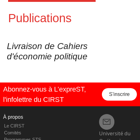
Publications
Livraison de Cahiers
d'économie politique
Abonnez-vous à L’expreST,
S'inscrire
l'infolettre du CIRST
À propos
Le CIRST
Université du
Comités
Programmes STS