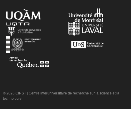
© 2026 CIRST | Centre interuniversitaire de recherche sur la science et la
technologie