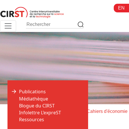
Aller
EN
au
contenu
Publications
Médiathèque
Blogue du CIRST
>
>
Accueil
Publications
Li
Infolettre L’expreST
Ressources