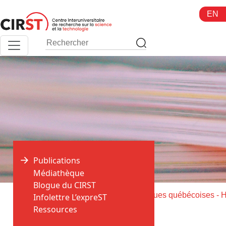
Aller
EN
au
contenu
Publications
Médiathèque
Blogue du CIRST
>
>
Accueil
Publications
Infolettre L’expreST
Ressources