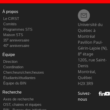
À propos
Le CIRST
Université du
Comités
Programmes STS
Québec à
Maison STS
Montréal
e
35
anniversaire
Pavillon Paul-
e
40
anniversaire
Gérin-Lajoie (N),
e
8
étage
Équipe
1205, rue Saint-
Direction
Denis
Coordination
Montréal,
Chercheurs/chercheuses
Québec
Étudiants/étudiantes
H2X 3R9
Équipe du BIN
Recherche
Suivez-
nous
Axes de recherche
OST, chaires et équipes
BIN - Bureau des initiatives