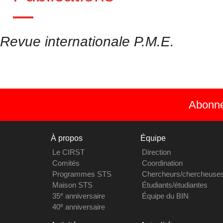
Revue internationale P.M.E.
Abonnez
À propos
Équipe
Le CIRST
Direction
Comités
Coordination
Programmes STS
Chercheurs/chercheuse
Maison STS
Étudiants/étudiantes
e
35
anniversaire
Équipe du BIN
e
40
anniversaire