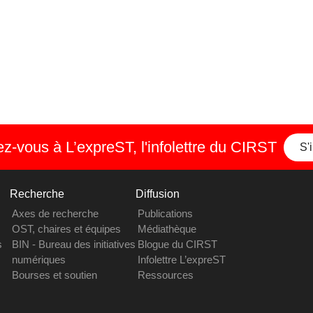
-vous à L’expreST, l'infolettre du CIRST
S'
Recherche
Diffusion
Axes de recherche
Publications
OST, chaires et équipes
Médiathèque
s
BIN - Bureau des initiatives
Blogue du CIRST
numériques
Infolettre L’expreST
Bourses et soutien
Ressources