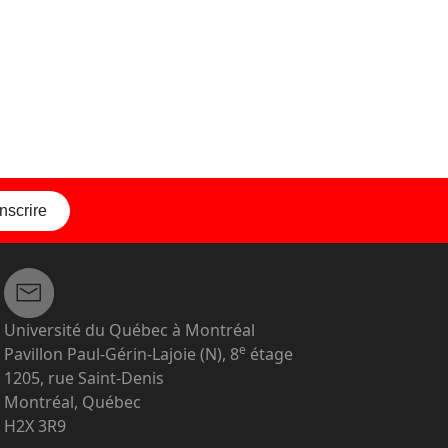
inscrire
Université du Québec à Montréal
e
Pavillon Paul-Gérin-Lajoie (N), 8
étage
1205, rue Saint-Denis
Montréal, Québec
H2X 3R9