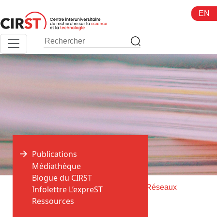
Aller
EN
au
contenu
Publications
Médiathèque
Blogue du CIRST
>
>
Accueil
Publications
Livraison de Réseaux
Infolettre L’expreST
Ressources