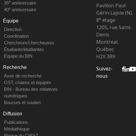
e
35
anniversaire
Pavillon Paul-
e
40
anniversaire
Gérin-Lajoie (N),
e
8
étage
Équipe
1205, rue Saint-
Direction
Denis
Coordination
Montréal,
Chercheurs/chercheuses
Québec
Étudiants/étudiantes
H2X 3R9
Équipe du BIN
Recherche
Suivez-
nous
Axes de recherche
OST, chaires et équipes
BIN - Bureau des initiatives
numériques
Bourses et soutien
Diffusion
Publications
Médiathèque
Blogue du CIRST