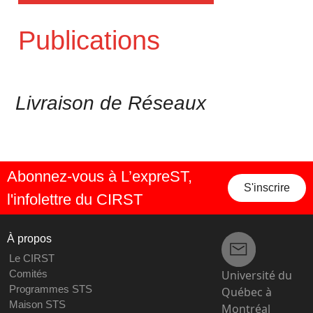
Publications
Livraison de Réseaux
Abonnez-vous à L’expreST,
S'inscrire
l'infolettre du CIRST
À propos
Le CIRST
Université du
Comités
Programmes STS
Québec à
Maison STS
Montréal