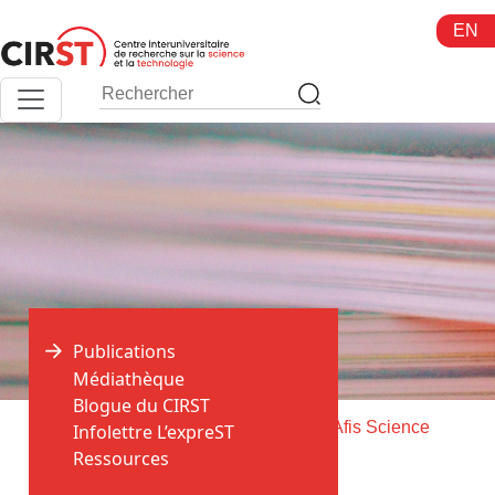
Aller
EN
au
contenu
Publications
Médiathèque
Blogue du CIRST
>
>
Accueil
Publications
Livraison de Afis Science
Infolettre L’expreST
Ressources