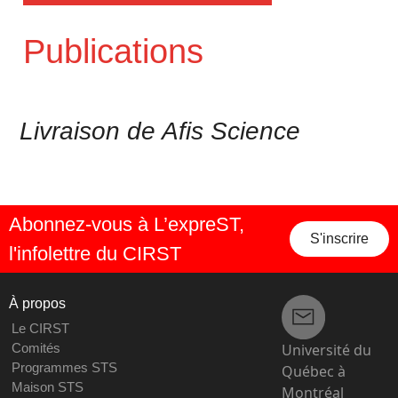
Publications
Livraison de Afis Science
Abonnez-vous à L’expreST,
S'inscrire
l'infolettre du CIRST
À propos
Le CIRST
Université du
Comités
Programmes STS
Québec à
Maison STS
Montréal