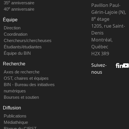
e
35
anniversaire
Pavillon Paul-
e
40
anniversaire
Gérin-Lajoie (N),
e
8
étage
Équipe
1205, rue Saint-
Direction
Denis
Coordination
Montréal,
Chercheurs/chercheuses
Québec
Étudiants/étudiantes
H2X 3R9
Équipe du BIN
Recherche
Suivez-
nous
Axes de recherche
OST, chaires et équipes
BIN - Bureau des initiatives
numériques
Bourses et soutien
Diffusion
Publications
Médiathèque
Blogue du CIRST