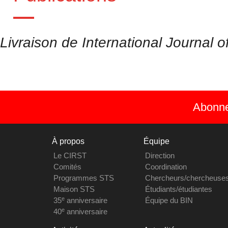
Livraison de International Journal
Abonnez
À propos
Équipe
Le CIRST
Direction
Comités
Coordination
Programmes STS
Chercheurs/chercheuse
Maison STS
Étudiants/étudiantes
e
35
anniversaire
Équipe du BIN
e
40
anniversaire