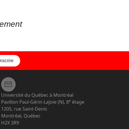
gement
inscrire
Université du Québec à Montréal
e
Pavillon Paul-Gérin-Lajoie (N), 8
étage
1205, rue Saint-Denis
Montréal, Québec
H2X 3R9