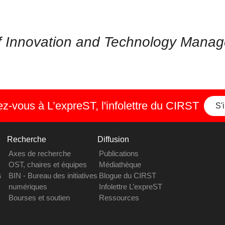
 of Innovation and Technology Mana
-vous à L’expreST, l'infolettre du CIRST
S'
Recherche
Diffusion
Axes de recherche
Publications
OST, chaires et équipes
Médiathèque
s
BIN - Bureau des initiatives
Blogue du CIRST
numériques
Infolettre L’expreST
Bourses et soutien
Ressources