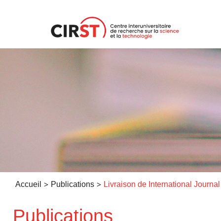
Aller
au
contenu
>
>
Accueil
Publications
Publications