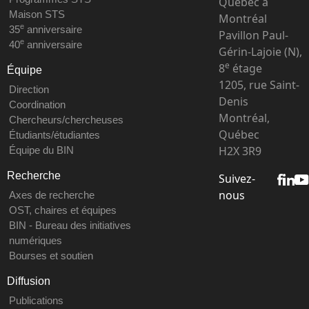
Québec à
Maison STS
Montréal
e
35
anniversaire
Pavillon Paul-
e
40
anniversaire
Gérin-Lajoie (N),
e
8
étage
Équipe
1205, rue Saint-
Direction
Denis
Coordination
Montréal,
Chercheurs/chercheuses
Québec
Étudiants/étudiantes
H2X 3R9
Équipe du BIN
Recherche
Suivez-
nous
Axes de recherche
OST, chaires et équipes
BIN - Bureau des initiatives
numériques
Bourses et soutien
Diffusion
Publications