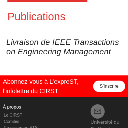
Publications
Livraison de IEEE Transactions
on Engineering Management
Abonnez-vous à L’expreST,
S'inscrire
l'infolettre du CIRST
À propos
Le CIRST
Université du
Comités
Programmes STS