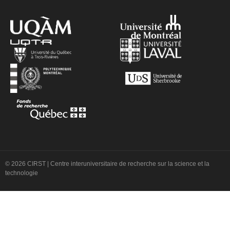
© 2026 CIRST | Centre interuniversitaire de recherche sur la science et la
technologie