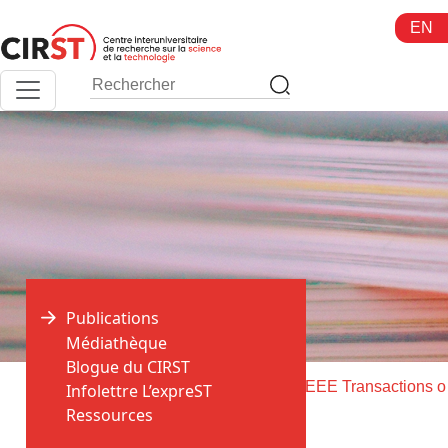
Aller
EN
au
contenu
Publications
Médiathèque
Blogue du CIRST
>
>
Accueil
Publications
Livrais
Infolettre L’expreST
Ressources