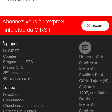
9781786307897
Abonnez-vous à L’expreST,
S'inscrire
l'infolettre du CIRST
À propos
Le CIRST
Université du
Comités
Programmes STS
Québec à
Maison STS
Montréal
e
35
anniversaire
Pavillon Paul-
e
40
anniversaire
Gérin-Lajoie (N),
e
8
étage
Équipe
1205, rue Saint-
Direction
Denis
Coordination
Montréal,
Chercheurs/chercheuses
Québec
Étudiants/étudiantes