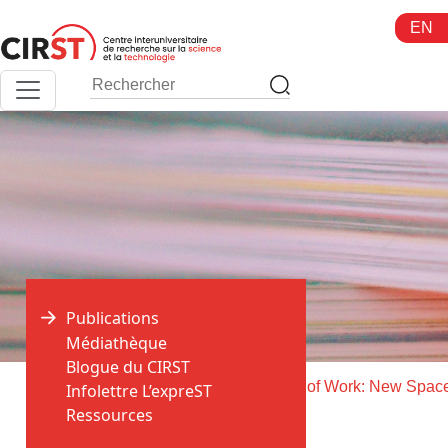
Aller
EN
au
contenu
Publications
Médiathèque
Blogue du CIRST
>
>
Accueil
Publications
Infolettre L’expreST
Ressources