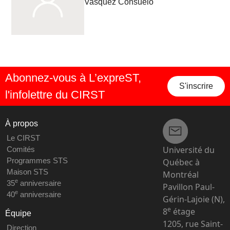
Vasquez Consuelo
Abonnez-vous à L’expreST,
S'inscrire
l'infolettre du CIRST
À propos
Le CIRST
Université du
Comités
Programmes STS
Québec à
Maison STS
Montréal
e
35
anniversaire
Pavillon Paul-
e
40
anniversaire
Gérin-Lajoie (N),
e
8
étage
Équipe
1205, rue Saint-
Direction