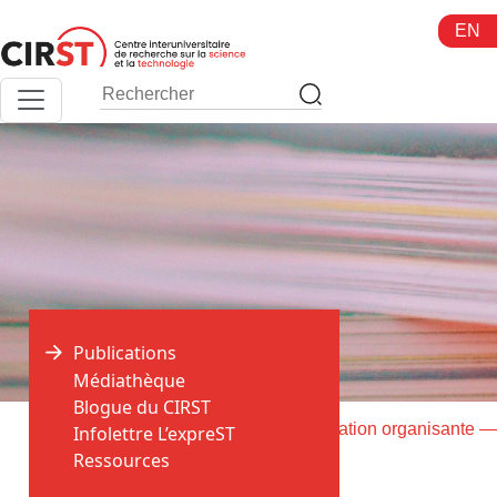
Aller
EN
au
contenu
Publications
Médiathèque
Blogue du CIRST
>
>
Accueil
Publications
Infolettre L’expreST
Ressources