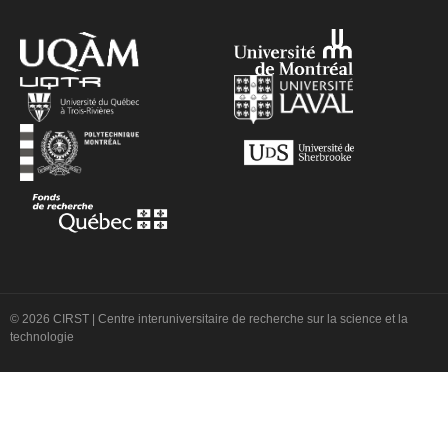
© 2026 CIRST | Centre interuniversitaire de recherche sur la science et la
technologie