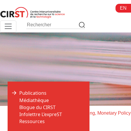
Aller
EN
au
contenu
Publications
Médiathèque
Blogue du CIRST
>
>
Accueil
Publications
Infolettre L’expreST
Ressources