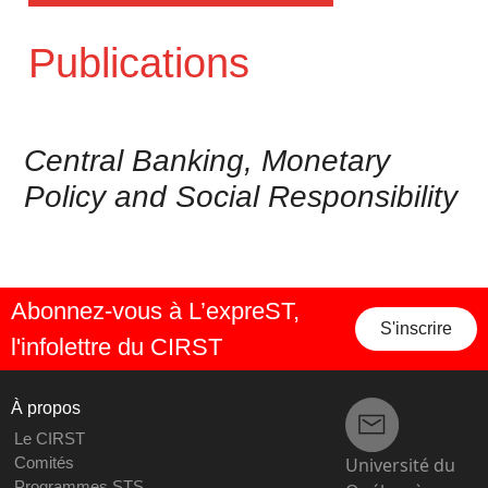
Publications
Central Banking, Monetary
Policy and Social Responsibility
Abonnez-vous à L’expreST,
S'inscrire
l'infolettre du CIRST
À propos
Le CIRST
Université du
Comités
Programmes STS