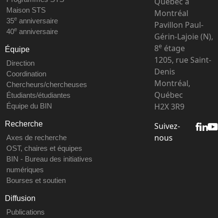
Québec à
Maison STS
Montréal
e
35
anniversaire
Pavillon Paul-
e
40
anniversaire
Gérin-Lajoie (N),
e
8
étage
Équipe
1205, rue Saint-
Direction
Denis
Coordination
Montréal,
Chercheurs/chercheuses
Québec
Étudiants/étudiantes
H2X 3R9
Équipe du BIN
Recherche
Suivez-
nous
Axes de recherche
OST, chaires et équipes
BIN - Bureau des initiatives
numériques
Bourses et soutien
Diffusion
Publications