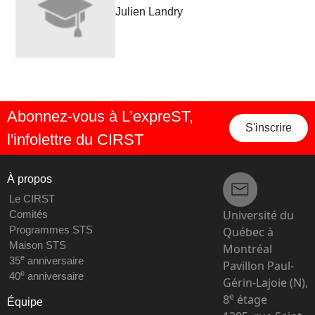
Julien Landry
Abonnez-vous à L’expreST,
S'inscrire
l'infolettre du CIRST
À propos
Le CIRST
Université du
Comités
Programmes STS
Québec à
Maison STS
Montréal
e
35
anniversaire
Pavillon Paul-
e
40
anniversaire
Gérin-Lajoie (N),
e
8
étage
Équipe