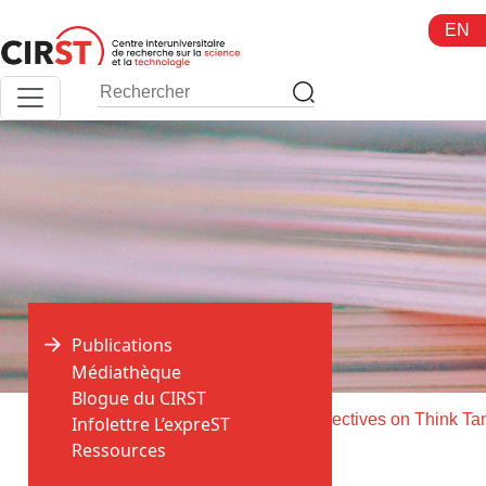
Aller
EN
au
contenu
Publications
Médiathèque
Blogue du CIRST
>
>
Accueil
Publications
Critical Perspectives on Think Ta
Infolettre L’expreST
Ressources