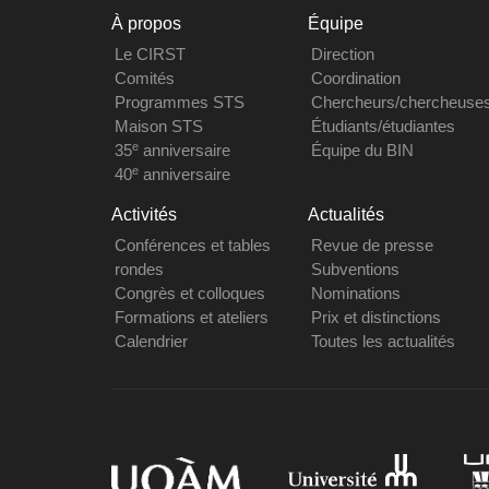
À propos
Équipe
Le CIRST
Direction
Comités
Coordination
Programmes STS
Chercheurs/chercheuse
Maison STS
Étudiants/étudiantes
e
35
anniversaire
Équipe du BIN
e
40
anniversaire
Activités
Actualités
Conférences et tables
Revue de presse
rondes
Subventions
Congrès et colloques
Nominations
Formations et ateliers
Prix et distinctions
Calendrier
Toutes les actualités