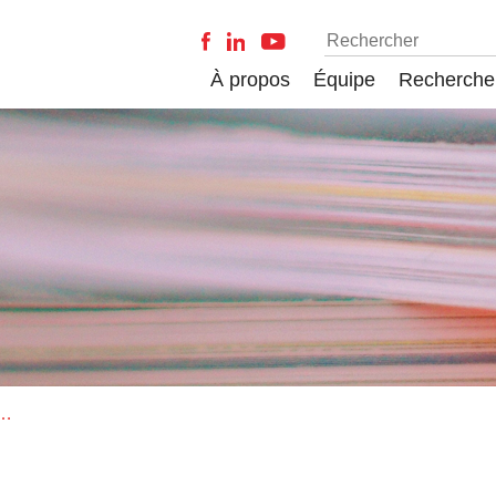
À propos
Équipe
Recherche
 Un instrument scientifique hérité de la métaphysique ?