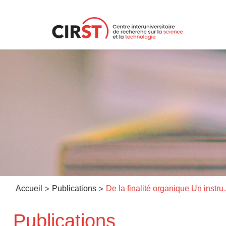
Aller
au
contenu
>
>
Accueil
Publications
De la finalité organique
Publications