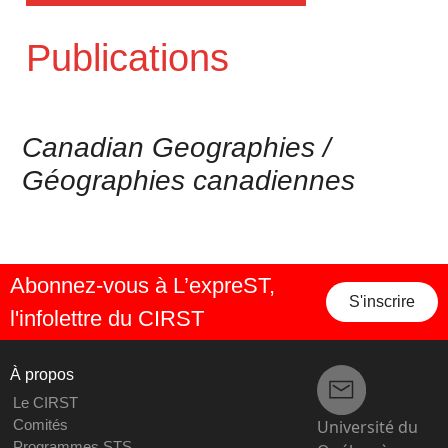
Publications
Canadian Geographies /
Géographies canadiennes
Abonnez-vous à L’expreST,
S'inscrire
l'infolettre du CIRST
À propos
Le CIRST
Université du
Comités
Programmes STS