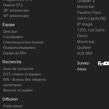
Québec à
Maison STS
Montréal
e
35
anniversaire
Pavillon Paul-
e
40
anniversaire
Gérin-Lajoie (N),
e
8
étage
Équipe
1205, rue Saint-
Direction
Denis
Coordination
Montréal,
Chercheurs/chercheuses
Québec
Étudiants/étudiantes
H2X 3R9
Équipe du BIN
Recherche
Suivez-
nous
Axes de recherche
OST, chaires et équipes
BIN - Bureau des initiatives
numériques
Bourses et soutien
Diffusion
Publications