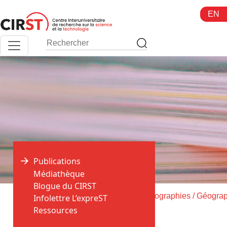
Aller
EN
au
contenu
Publications
Médiathèque
Blogue du CIRST
>
>
Accueil
Publications
Infolettre L’expreST
Ressources