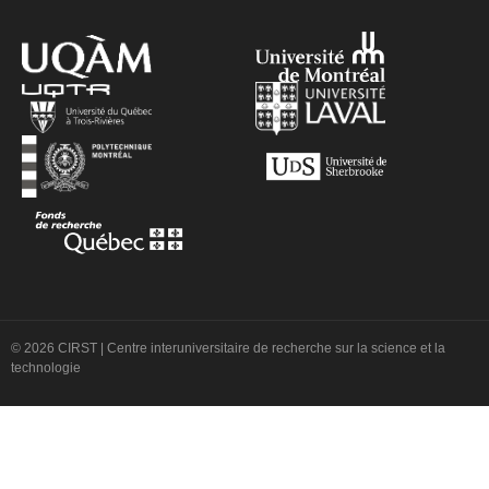
© 2026 CIRST | Centre interuniversitaire de recherche sur la science et la
technologie