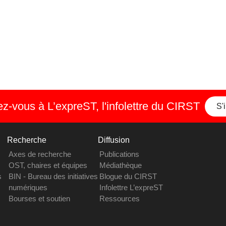
-vous à L’expreST, l'infolettre du CIRST
S'
Recherche
Diffusion
Axes de recherche
Publications
OST, chaires et équipes
Médiathèque
s
BIN - Bureau des initiatives
Blogue du CIRST
numériques
Infolettre L’expreST
Bourses et soutien
Ressources