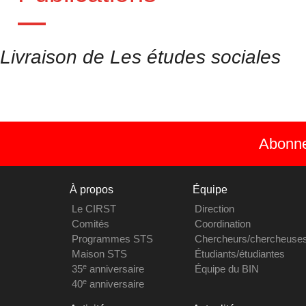
Livraison de Les études sociales
Abonnez
À propos
Équipe
Le CIRST
Direction
Comités
Coordination
Programmes STS
Chercheurs/chercheuse
Maison STS
Étudiants/étudiantes
e
35
anniversaire
Équipe du BIN
e
40
anniversaire