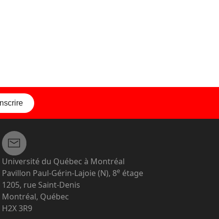
inscrire
Université du Québec à Montréal
e
Pavillon Paul-Gérin-Lajoie (N), 8
étage
1205, rue Saint-Denis
Montréal, Québec
H2X 3R9