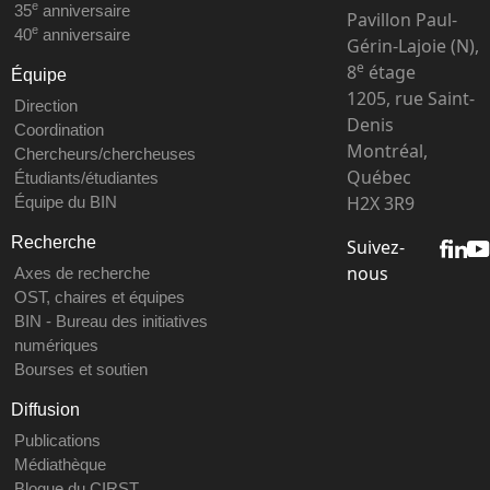
e
35
anniversaire
Pavillon Paul-
e
40
anniversaire
Gérin-Lajoie (N),
e
8
étage
Équipe
1205, rue Saint-
Direction
Denis
Coordination
Montréal,
Chercheurs/chercheuses
Québec
Étudiants/étudiantes
H2X 3R9
Équipe du BIN
Recherche
Suivez-
nous
Axes de recherche
OST, chaires et équipes
BIN - Bureau des initiatives
numériques
Bourses et soutien
Diffusion
Publications
Médiathèque
Blogue du CIRST