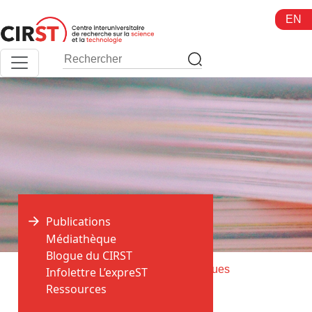
Aller
EN
au
contenu
Publications
Médiathèque
Blogue du CIRST
>
>
Accueil
Publications
Canadian Issues
Infolettre L’expreST
Ressources