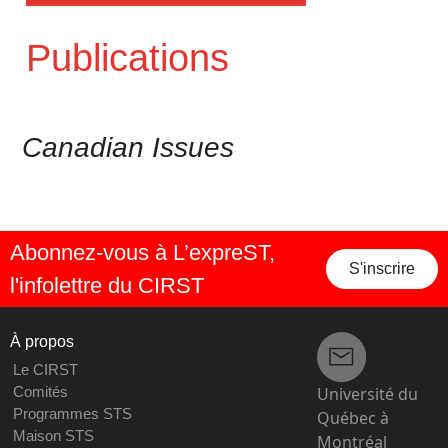
Publications
Canadian Issues
Abonnez-vous à L’expreST,
S'inscrire
l'infolettre du CIRST
À propos
Le CIRST
Université du
Comités
Programmes STS
Québec à
Maison STS
Montréal