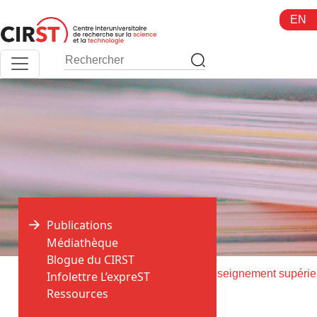
Aller
EN
au
contenu
Publications
Médiathèque
Blogue du CIRST
>
>
Accueil
Publications
Syst
Infolettre L’expreST
Ressources