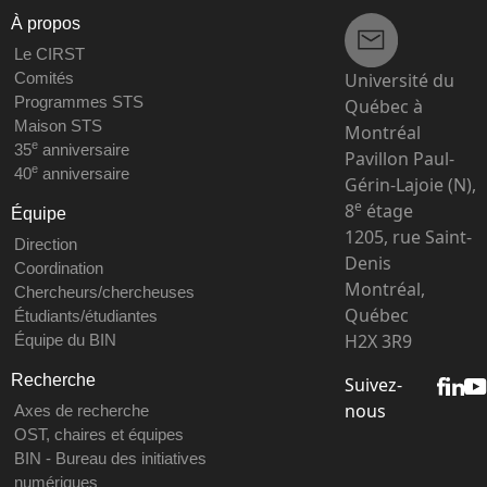
À propos
Le CIRST
Université du
Comités
Programmes STS
Québec à
Maison STS
Montréal
e
35
anniversaire
Pavillon Paul-
e
40
anniversaire
Gérin-Lajoie (N),
e
8
étage
Équipe
1205, rue Saint-
Direction
Denis
Coordination
Montréal,
Chercheurs/chercheuses
Québec
Étudiants/étudiantes
H2X 3R9
Équipe du BIN
Recherche
Suivez-
nous
Axes de recherche
OST, chaires et équipes
BIN - Bureau des initiatives
numériques