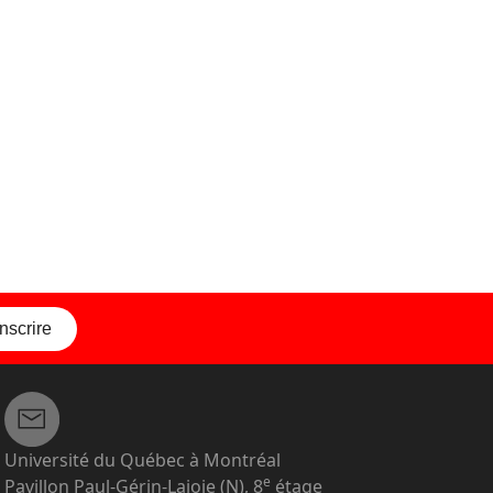
inscrire
Université du Québec à Montréal
e
Pavillon Paul-Gérin-Lajoie (N), 8
étage