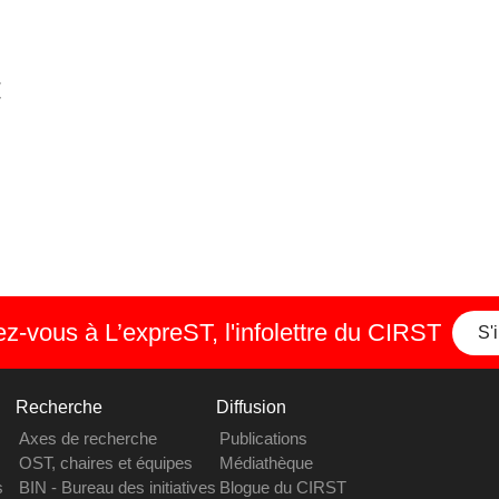
4
-vous à L’expreST, l'infolettre du CIRST
S'
Recherche
Diffusion
Axes de recherche
Publications
OST, chaires et équipes
Médiathèque
s
BIN - Bureau des initiatives
Blogue du CIRST