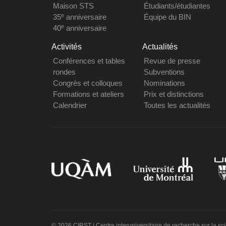
Maison STS
Étudiants/étudiantes
e
35
anniversaire
Équipe du BIN
e
40
anniversaire
Activités
Actualités
Conférences et tables
Revue de presse
rondes
Subventions
Congrès et colloques
Nominations
Formations et ateliers
Prix et distinctions
Calendrier
Toutes les actualités
© 2026 CIRST | Centre interuniversitaire de recherche sur la sc