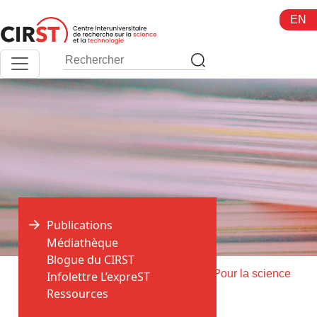
Aller
EN
au
contenu
Publications
Médiathèque
Blogue du CIRST
>
>
Accueil
Publications
Livraison de Pour la science
Infolettre L’expreST
Ressources