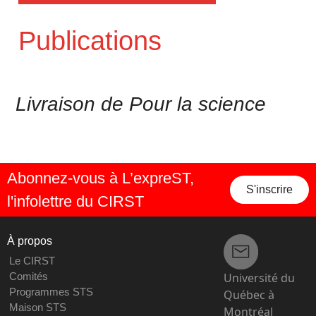
Publications
Livraison de Pour la science
Abonnez-vous à L’expreST,
S'inscrire
l'infolettre du CIRST
À propos
Le CIRST
Université du
Comités
Programmes STS
Québec à
Maison STS
Montréal