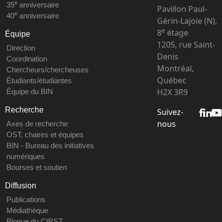
e
35
anniversaire
Pavillon Paul-
e
40
anniversaire
Gérin-Lajoie (N),
e
8
étage
Équipe
1205, rue Saint-
Direction
Denis
Coordination
Montréal,
Chercheurs/chercheuses
Québec
Étudiants/étudiantes
H2X 3R9
Équipe du BIN
Recherche
Suivez-
nous
Axes de recherche
OST, chaires et équipes
BIN - Bureau des initiatives
numériques
Bourses et soutien
Diffusion
Publications
Médiathèque
Blogue du CIRST