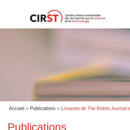
Aller
au
contenu
>
>
Accueil
Publications
Publications