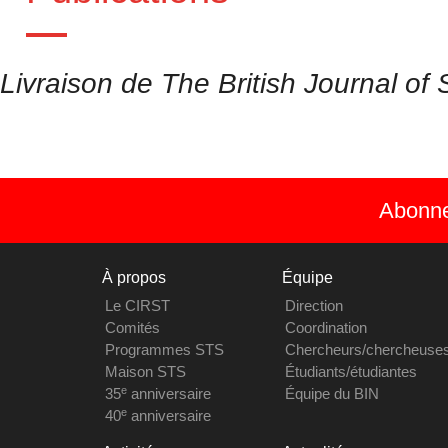
Livraison de The British Journal of 
Abonnez
À propos
Équipe
Le CIRST
Direction
Comités
Coordination
Programmes STS
Chercheurs/chercheuse
Maison STS
Étudiants/étudiantes
e
35
anniversaire
Équipe du BIN
e
40
anniversaire