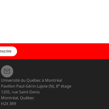
inscrire
Université du Québec à Montréal
e
Pavillon Paul-Gérin-Lajoie (N), 8
étage
1205, rue Saint-Denis
Montréal, Québec
H2X 3R9