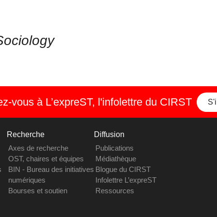
Sociology
-vous à L’expreST, l'infolettre du CIRST
S'
Recherche
Diffusion
Axes de recherche
Publications
OST, chaires et équipes
Médiathèque
s
BIN - Bureau des initiatives
Blogue du CIRST
numériques
Infolettre L’expreST
Bourses et soutien
Ressources