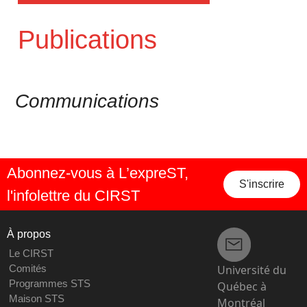
Publications
Communications
Abonnez-vous à L’expreST,
S'inscrire
l'infolettre du CIRST
À propos
Le CIRST
Université du
Comités
Programmes STS
Québec à
Maison STS
Montréal