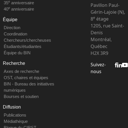
e
35
anniversaire
Pavillon Paul-
e
40
anniversaire
Gérin-Lajoie (N),
e
8
étage
Équipe
1205, rue Saint-
Direction
Denis
Coordination
Montréal,
Chercheurs/chercheuses
Québec
Étudiants/étudiantes
H2X 3R9
Équipe du BIN
Recherche
Suivez-
nous
Axes de recherche
OST, chaires et équipes
BIN - Bureau des initiatives
numériques
Bourses et soutien
Diffusion
Publications
Médiathèque
Blogue du CIRST