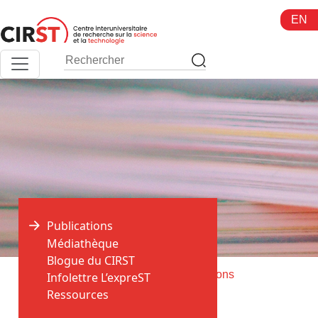
Aller
EN
au
contenu
Publications
Médiathèque
Blogue du CIRST
>
>
Accueil
Publications
Communications
Infolettre L’expreST
Ressources