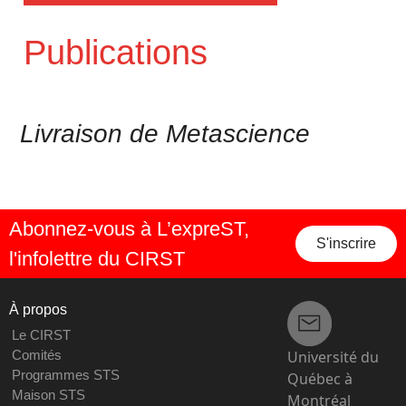
Publications
Livraison de Metascience
Abonnez-vous à L’expreST,
S'inscrire
l'infolettre du CIRST
À propos
Le CIRST
Université du
Comités
Programmes STS
Québec à
Maison STS
Montréal