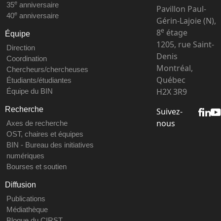
e
35
anniversaire
Pavillon Paul-
e
40
anniversaire
Gérin-Lajoie (N),
e
8
étage
Équipe
1205, rue Saint-
Direction
Denis
Coordination
Montréal,
Chercheurs/chercheuses
Québec
Étudiants/étudiantes
H2X 3R9
Équipe du BIN
Recherche
Suivez-
nous
Axes de recherche
OST, chaires et équipes
BIN - Bureau des initiatives
numériques
Bourses et soutien
Diffusion
Publications
Médiathèque
Blogue du CIRST