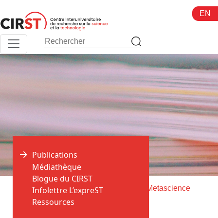
Aller
EN
au
contenu
Publications
Médiathèque
Blogue du CIRST
>
>
Accueil
Publications
Livraison de Metascience
Infolettre L’expreST
Ressources