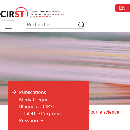
Aller
EN
au
contenu
Publications
Médiathèque
Blogue du CIRST
>
>
Accueil
Publications
Livraison de Pour la science
Infolettre L’expreST
Ressources