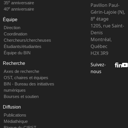
e
35
anniversaire
Pavillon Paul-
e
40
anniversaire
Gérin-Lajoie (N),
e
8
étage
Équipe
1205, rue Saint-
Direction
Denis
Coordination
Montréal,
Chercheurs/chercheuses
Québec
Étudiants/étudiantes
H2X 3R9
Équipe du BIN
Recherche
Suivez-
nous
Axes de recherche
OST, chaires et équipes
BIN - Bureau des initiatives
numériques
Bourses et soutien
Diffusion
Publications
Médiathèque
Blogue du CIRST