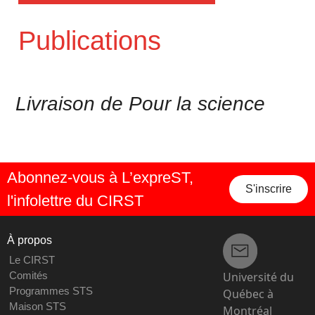
Publications
Livraison de Pour la science
Abonnez-vous à L’expreST,
S'inscrire
l'infolettre du CIRST
À propos
Le CIRST
Université du
Comités
Programmes STS
Québec à
Maison STS
Montréal