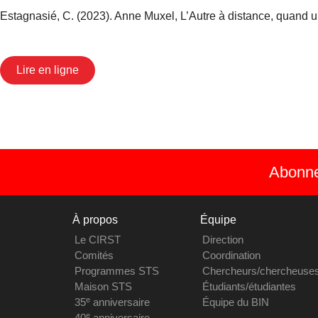
Estagnasié, C. (2023). Anne Muxel, L’Autre à distance, quand 
Lire en ligne
Abonnez
À propos
Équipe
Le CIRST
Direction
Comités
Coordination
Programmes STS
Chercheurs/chercheuse
Maison STS
Étudiants/étudiantes
e
35
anniversaire
Équipe du BIN
e
40
anniversaire