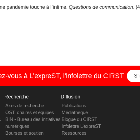
une pandémie touche à l’intime.
Questions de communication
, (
-vous à L’expreST, l'infolettre du CIRST
S'
Recherche
Diffusion
Axes de recherche
Publications
OST, chaires et équipes
Médiathèque
s
BIN - Bureau des initiatives
Blogue du CIRST
numériques
Infolettre L’expreST
Bourses et soutien
Ressources