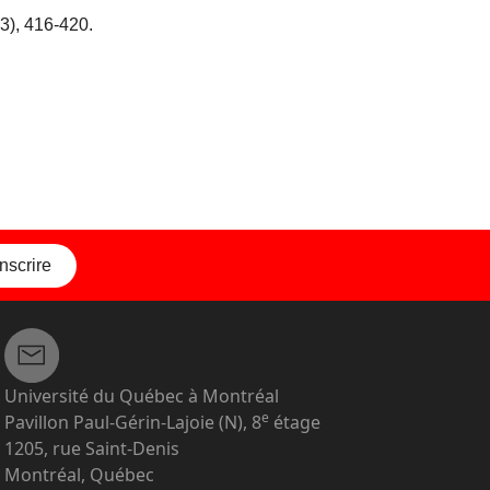
43), 416-420.
inscrire
Université du Québec à Montréal
e
Pavillon Paul-Gérin-Lajoie (N), 8
étage
1205, rue Saint-Denis
Montréal, Québec