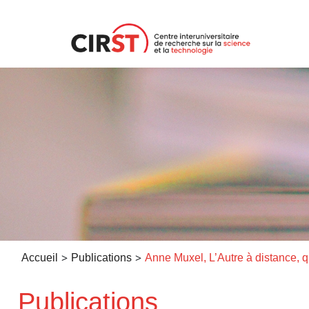
Aller
au
contenu
>
>
Accueil
Publications
Anne
Publications